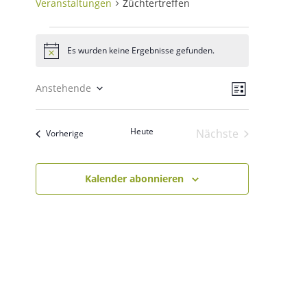
Veranstaltungen
Züchtertreffen
Veranstaltungen
Es wurden keine Ergebnisse gefunden.
Hinweis
Ansichten
Veranstal
Anstehende
Liste
Ansichten
Navigatio
Datum
Navigatio
wählen.
Heute
Nächste
Veranstaltungen
Vorherige
Veranstaltungen
Kalender abonnieren