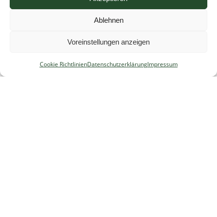
Impressum
Ablehnen
Cookie Richtlinien
Datenschutzerklärung
Voreinstellungen anzeigen
Suchen
Cookie Richtlinien
Datenschutzerklärung
Impressum
nach:
Admin
Nachrichten-Archiv
Juni 2024
(1)
Oktober 2023
(1)