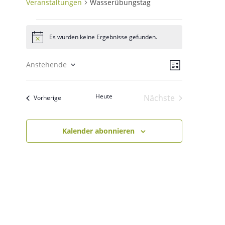
Veranstaltungen
Wasserübungstag
Veranstaltungen
Es wurden keine Ergebnisse gefunden.
Hinweis
Ansichten
Veranstal
Anstehende
Liste
Ansichten
Navigatio
Datum
Navigatio
wählen.
Heute
Nächste
Veranstaltungen
Vorherige
Veranstaltungen
Kalender abonnieren