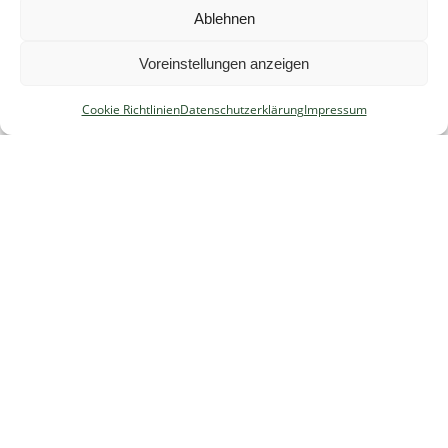
Impressum
Ablehnen
Cookie Richtlinien
Datenschutzerklärung
Voreinstellungen anzeigen
Suchen
Cookie Richtlinien
Datenschutzerklärung
Impressum
nach:
Admin
Nachrichten-Archiv
Juni 2024
(1)
Oktober 2023
(1)
Oktober 2022
(1)