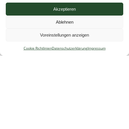
Akzeptieren
Impressum
Ablehnen
Cookie Richtlinien
Datenschutzerklärung
Voreinstellungen anzeigen
Suchen
Cookie Richtlinien
Datenschutzerklärung
Impressum
nach:
Admin
Nachrichten-Archiv