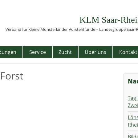
KLM Saar-Rhei
Verband für Kleine Münsterländer Vorstehhunde – Landesgruppe Saar-Rh
dungen
Service
Zucht
Über uns
Kontakt
 Forst
Na
Tag 
Zwe
Löns
Rhe
Bild