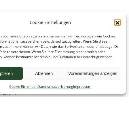
Cookie Einstellungen
n optimales Erlebnis zu bieten, verwenden wir Technologien wie Cookies,
formationen zu speichern bzw. darauf zuzugreifen. Wenn Sie diesen
n zustimmen, können wir Daten wie das Surfverhalten oder eindeutige IDs
Website verarbeiten. Wenn Sie Ihre Zustimmung nicht erteilen oder
n, können bestimmte Merkmale und Funktionen beeinträchtigt werden.
ichten-Archiv
24
(1)
ptieren
Ablehnen
Voreinstellungen anzeigen
r 2023
(1)
r 2022
(1)
Cookie Richtlinien
Datenschutzerklärung
Impressum
2
(1)
r 2019
(1)
 2019
(1)