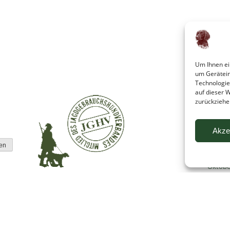
Um Ihnen ei
um Gerätein
Technologie
auf dieser 
zurückziehe
Nachr
Juni 20
Akze
Oktobe
Oktobe
Juli 202
Oktobe
August