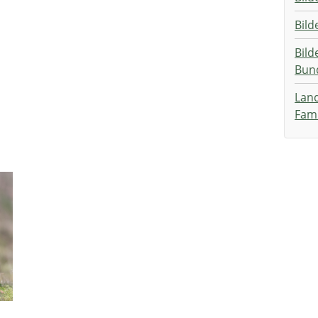
Bild
Bild
Bun
Lan
Fami