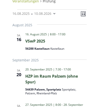
Veranstaltungen
Prüfung
Veranstaltungen
Ansichten
Veranstal
 - 
16.08.2025
10.08.2026
Liste
Ansichten
Navigatio
Datum
Navigatio
August 2025
wählen.
16. August 2025 | 8:00
-
17:00
SA.
16
VSwP 2025
56288 Kastellaun
Kastellaun
September 2025
20. September 2025 | 7:30
-
17:00
SA.
20
HZP im Raum Palzem (ohne
Spur)
54439 Palzem, Sportplatz
Sportplatz,
Palzem, Rheinland-Pfalz
27. September 2025 | 8:00
-
28. September
SA.